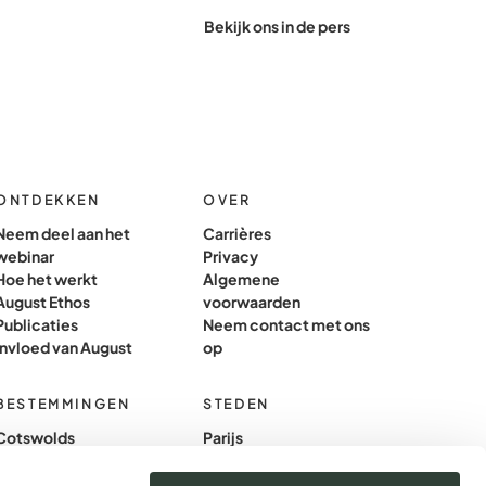
Bekijk ons in de pers
ONTDEKKEN
OVER
Neem deel aan het
Carrières
webinar
Privacy
Hoe het werkt
Algemene
August Ethos
voorwaarden
Publicaties
Neem contact met ons
Invloed van August
op
BESTEMMINGEN
STEDEN
Cotswolds
Parijs
Zuid-Frankrijk
Londen
Majorca
Barcelona