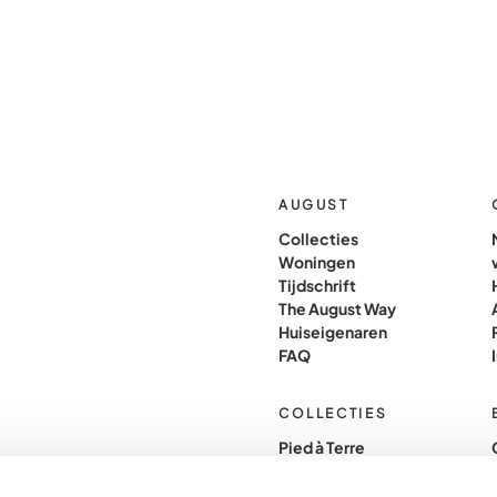
AUGUST
Collecties
Woningen
Tijdschrift
The August Way
Huiseigenaren
FAQ
COLLECTIES
Pied à Terre
Grand Pied à Terre
Signature