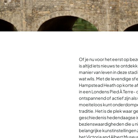
Of je nu voor het eerst op be
is altijd iets nieuws te ontde
manier van leven in deze stad 
wat wils. Met de levendige s
Hampstead Heath op korte afst
in een Londens Pied À Terre-
ontspannend of actief zijn als 
moeiteloos kunt onderdompel
traditie. Het is de plek waar 
geschiedenis hedendaagse in
bezienswaardigheden die u ni
belangrijke kunstinstellingen
het Victoria and Albert Muse