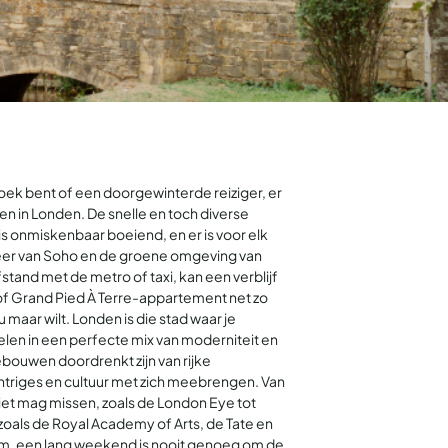
zoek bent of een doorgewinterde reiziger, er
kken in Londen. De snelle en toch diverse
is onmiskenbaar boeiend, en er is voor elk
feer van Soho en de groene omgeving van
and met de metro of taxi, kan een verblijf
 of Grand Pied À Terre-appartement net zo
u maar wilt. Londen is die stad waar je
en in een perfecte mix van moderniteit en
gebouwen doordrenkt zijn van rijke
triges en cultuur met zich meebrengen. Van
et mag missen, zoals de London Eye tot
 zoals de Royal Academy of Arts, de Tate en
um, een lang weekend is nooit genoeg om de