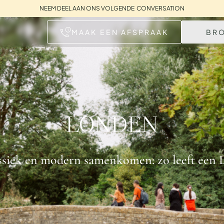
NEEM DEEL AAN ONS VOLGENDE CONVERSATION
MAAK EEN AFSPRAAK
BR
LONDEN
ssiek en modern samenkomen: zo leeft een 