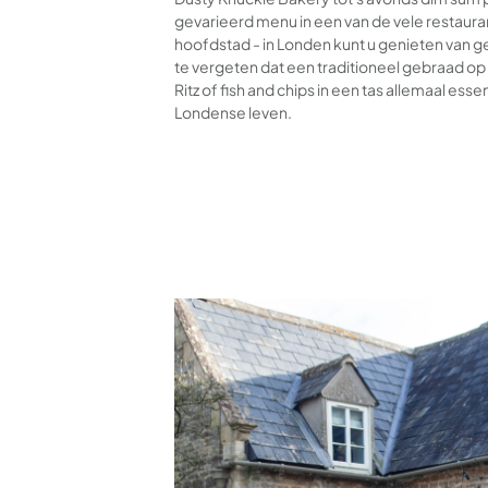
gevarieerd menu in een van de vele restaura
hoofdstad - in Londen kunt u genieten van ge
te vergeten dat een traditioneel gebraad op
Ritz of fish and chips in een tas allemaal esse
Londense leven.