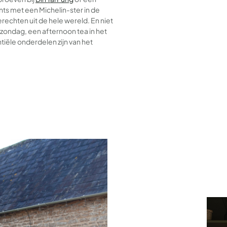
nts met een Michelin-ster in de
rechten uit de hele wereld. En niet
 zondag, een afternoon tea in het
ntiële onderdelen zijn van het