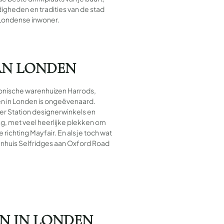
digheden en tradities van de stad
s Londense inwoner.
AN LONDEN
conische warenhuizen Harrods,
n in Londen is ongeëvenaard.
er Station designerwinkels en
g, met veel heerlijke plekken om
richting Mayfair. En als je toch wat
renhuis Selfridges aan Oxford Road
N IN LONDEN