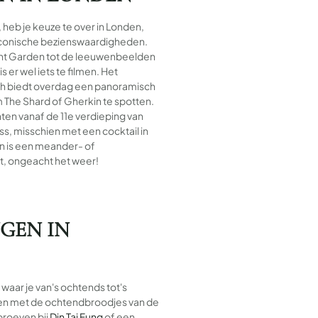
, heb je keuze te over in Londen,
 iconische bezienswaardigheden.
nt Garden tot de leeuwenbeelden
 er wel iets te filmen. Het
ath biedt overdag een panoramisch
m The Shard of Gherkin te spotten.
ten vanaf de 11e verdieping van
ss, misschien met een cocktail in
in is een meander- of
t, ongeacht het weer!
GEN IN
waar je van's ochtends tot's
en met de ochtendbroodjes van de
proeven bij
Din Tai Fung
of een