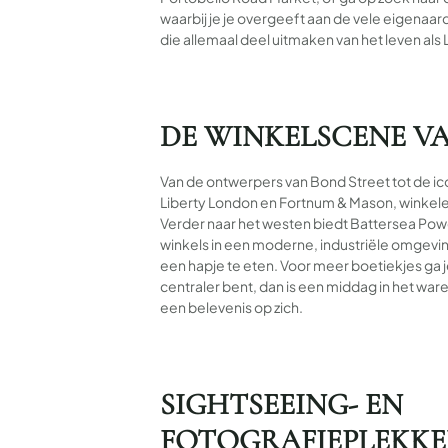
waarbij je je overgeeft aan de vele eigenaar
die allemaal deel uitmaken van het leven al
DE WINKELSCENE V
Van de ontwerpers van Bond Street tot de i
Liberty London en Fortnum & Mason, winkele
Verder naar het westen biedt Battersea Pow
winkels in een moderne, industriële omgevin
een hapje te eten. Voor meer boetiekjes ga je 
centraler bent, dan is een middag in het wa
een belevenis op zich.
SIGHTSEEING- EN
FOTOGRAFIEPLEKKE