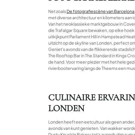
Net zoals
De fotografiescène van Barcelona
met diverse architectuur en kilometers aan
Van het neoklassieke marktgebouw in Cove
die Trafalgar Square bewaken, op elke hoek is
uitkijkpunt Parliament Hill in Hampstead He
uitzicht op de skyline van Londen, perfect o
Geniet's avonds van de flikkerende stadslich
The Rooftop Bar in The Standard in Kings Cro
de hand. Voor meer plezier met het hele gez
rivierbootervaring langs de Theems een mus
CULINAIRE ERVARIN
LONDEN
Londen heeft een eetcultuur als geen ander, 
avonds van kunt genieten. Van wakker word
Dusty Knuckle Bakery tot's avonds dim sum 