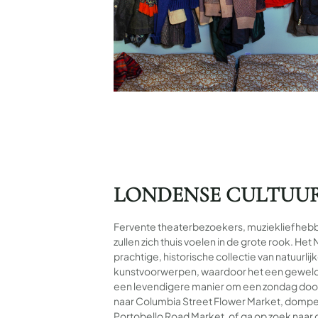
LONDENSE CULTUU
Fervente theaterbezoekers, muziekliefheb
zullen zich thuis voelen in de grote rook. He
prachtige, historische collectie van natuurl
kunstvoorwerpen, waardoor het een geweldig 
een levendigere manier om een zondag door
naar Columbia Street Flower Market, dompel 
Portobello Road Market, of ga op zoek naar d