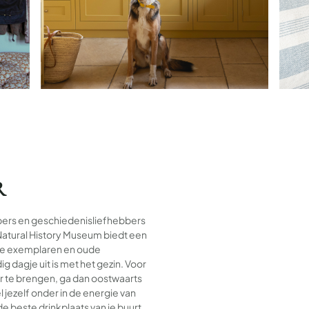
R
bers en geschiedenisliefhebbers
t Natural History Museum biedt een
ijke exemplaren en oude
dagje uit is met het gezin. Voor
 te brengen, ga dan oostwaarts
jezelf onder in de energie van
e beste drinkplaats van je buurt,