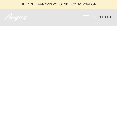
NEEM DEEL AAN ONS VOLGENDE CONVERSATION
TITEL
TIJDSCHRIFT VOOR
AUGUSTUS
Ontvang ontwerpinspiratie, de spannendste reisaanbevelingen
en de laatste renovatie-updates