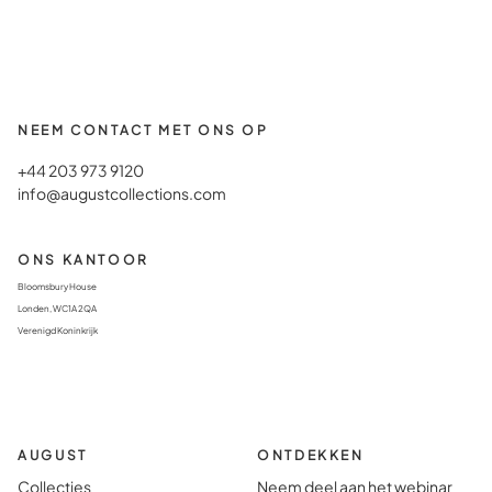
NEEM CONTACT MET ONS OP
+44 203 973 9120
info@augustcollections.com
ONS KANTOOR
Bloomsbury House
Londen, WC1A 2QA
Verenigd Koninkrijk
AUGUST
ONTDEKKEN
Collecties
Neem deel aan het webinar