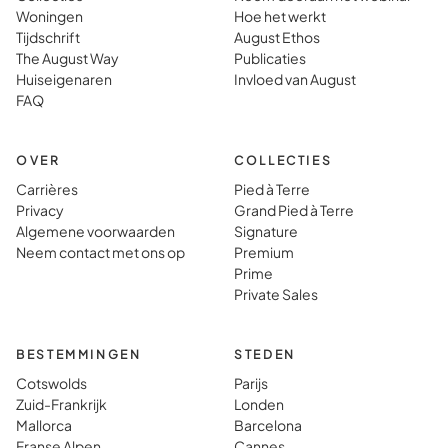
Woningen
Hoe het werkt
Tijdschrift
August Ethos
The August Way
Publicaties
Huiseigenaren
Invloed van August
FAQ
OVER
COLLECTIES
Carrières
Pied à Terre
Privacy
Grand Pied à Terre
Algemene voorwaarden
Signature
Neem contact met ons op
Premium
Prime
Private Sales
BESTEMMINGEN
STEDEN
Cotswolds
Parijs
Zuid-Frankrijk
Londen
Mallorca
Barcelona
Franse Alpen
Cannes