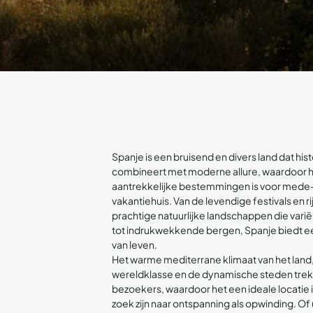
Spanje is een bruisend en divers land dat hi
combineert met moderne allure, waardoor h
aantrekkelijke bestemmingen is voor mede
vakantiehuis. Van de levendige festivals en rij
prachtige natuurlijke landschappen die var
tot indrukwekkende bergen, Spanje biedt e
van leven.
Het warme mediterrane klimaat van het land
wereldklasse en de dynamische steden trekk
bezoekers, waardoor het een ideale locatie 
zoek zijn naar ontspanning als opwinding. Of