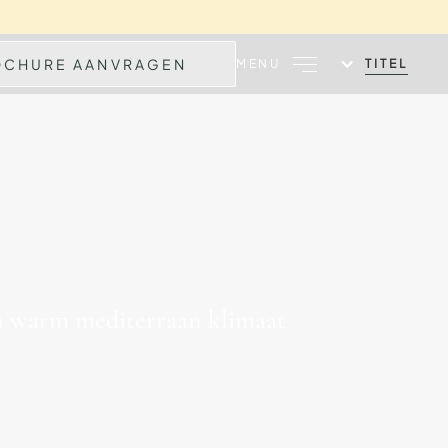
OCHURE AANVRAGEN
TITEL
MENU
en warm mediterraan klimaat