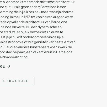
even, doorspekt met modernistische architectuur
de cultuur als geen ander; Barcelona is een
mming die bij elk bezoek meer van zijn charme
koning Jaime I in 1213 tot koning van Aragon werd
t de opvallende architectuur van Barcelona
 heinde en verre. Nu een dynamische en
 stad, zal er bij elk bezoek iets nieuws te
 Of je je nu wilt onderdompelen in de rijke
n gastronomie of wilt genieten van het talent van
oni Gaudí en andere kunstenaars wiens werk de
fdstad bepaalt, een vakantiehuis in Barcelona
ld van verlichting.
RE
T A BROCHURE