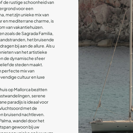
of de rustige schoonheid van
tergrond voor een
na, met zijn unieke mix van
ur en mediterrane charme, is
m van vakantiehuizen.
n zoals de Sagrada Familia,
 zandstranden, het bruisende
agen bij aan de allure. Als u
enieten van het artistieke
en de dynamische sfeer
geliefde steden maakt.
n perfecte mix van
endige cultuur en luxe
uis op Mallorca bezitten
stwandelingen, serene
ne paradijs is ideaal voor
oevluchtsoord met de
n bruisend nachtleven.
Palma, wandel door het
tspan gewoon bij uw