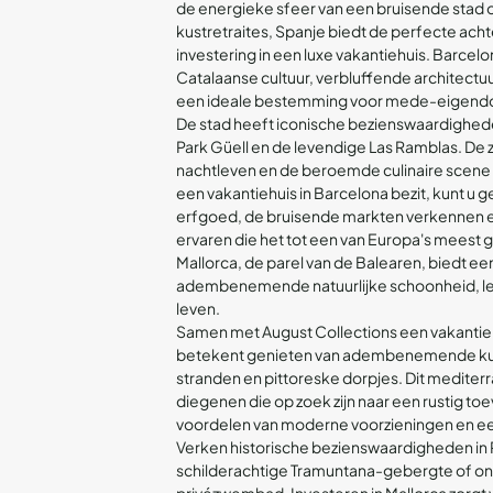
de energieke sfeer van een bruisende stad 
kustretraites, Spanje biedt de perfecte ach
investering in een luxe vakantiehuis. Barcelo
Catalaanse cultuur, verbluffende architectu
een ideale bestemming voor mede-eigendo
De stad heeft iconische bezienswaardighede
Park Güell en de levendige Las Ramblas. De
nachtleven en de beroemde culinaire scene dr
een vakantiehuis in Barcelona bezit, kunt u g
erfgoed, de bruisende markten verkennen 
ervaren die het tot een van Europa's meest 
Mallorca, de parel van de Balearen, biedt ee
adembenemende natuurlijke schoonheid, lev
leven.
Samen met August Collections een vakantieh
betekent genieten van adembenemende ku
stranden en pittoreske dorpjes. Dit mediterra
diegenen die op zoek zijn naar een rustig t
voordelen van moderne voorzieningen en ee
Verken historische bezienswaardigheden in 
schilderachtige Tramuntana-gebergte of on