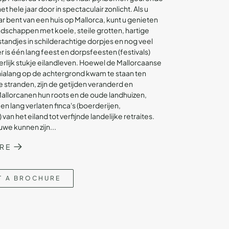
het hele jaar door in spectaculair zonlicht. Als u
bent van een huis op Mallorca, kunt u genieten
andschappen met koele, steile grotten, hartige
standjes in schilderachtige dorpjes en nog veel
 is één lang feest en dorpsfeesten (festivals)
rlijk stukje eilandleven. Hoewel de Mallorcaanse
ialang op de achtergrond kwam te staan ten
e stranden, zijn de getijden veranderd en
llorcanen hun roots en de oude landhuizen,
n lang verlaten finca's (boerderijen,
an het eiland tot verfijnde landelijke retraites.
uwe kunnen zijn...
RE
T A BROCHURE