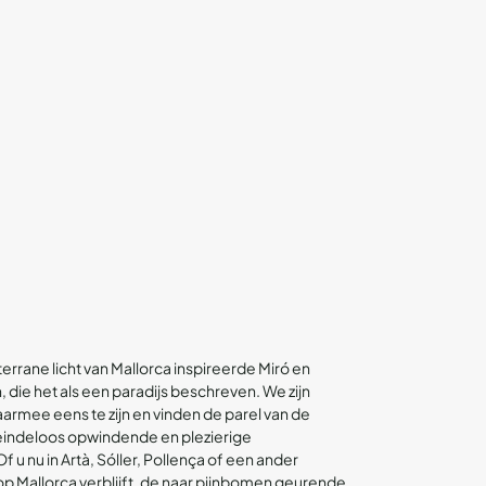
errane licht van Mallorca inspireerde Miró en
 die het als een paradijs beschreven. We zijn
armee eens te zijn en vinden de parel van de
eindeloos opwindende en plezierige
u nu in Artà, Sóller, Pollença of een ander
op Mallorca verblijft, de naar pijnbomen geurende