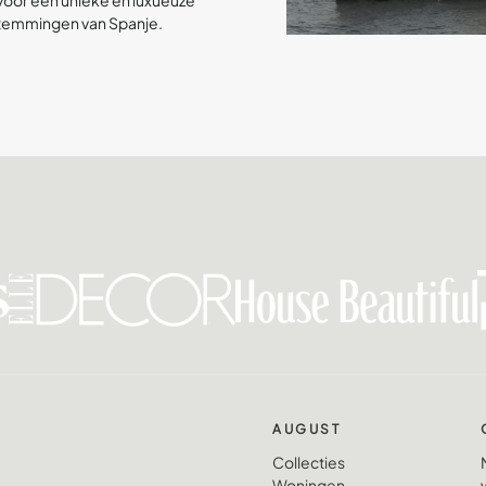
voor een unieke en luxueuze
stemmingen van Spanje.
AUGUST
Collecties
Woningen