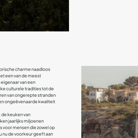
storische charme naadloos
et een van de meest
-eigenaar van een
ke culturele tradities tot de
iëren van ongerepte stranden
en ongeëvenaarde kwaliteit
, de keuken van
en jaarlijks miljoenen
is voor mensen die zowel op
 u nu de voorkeur geeft aan