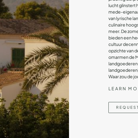
lucht glinstert 
mede-eigenaar 
van lyrische l
culinaire hoog
meer. De zomer
bieden een hee
cultuur decenn
opzichte van d
omarmen de Ma
landgoederen e
landgoederen) v
Waar zou de jo
LEARN MO
REQUES