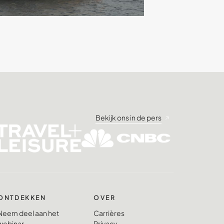
Bekijk ons in de pers
ONTDEKKEN
OVER
Neem deel aan het
Carrières
webinar
Privacy