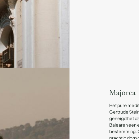
Majorca
Het pure medit
Gertrude Stein,
geneigd het da
Balearen een 
bestemming. Of 
prachtig dorp 