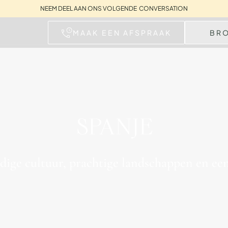
NEEM DEEL AAN ONS VOLGENDE CONVERSATION
MAAK EEN AFSPRAAK
BR
SPANJE
endige cultuur, prachtige landschappen en e