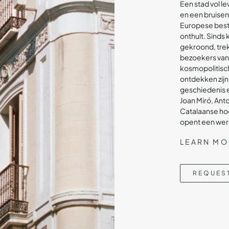
Een stad vol l
en een bruisen
Europese beste
onthult. Sinds 
gekroond, trek
bezoekers van
kosmopolitische
ontdekken zijn.
geschiedenis e
Joan Miró, Ant
Catalaanse hoo
opent een were
LEARN MO
REQUES