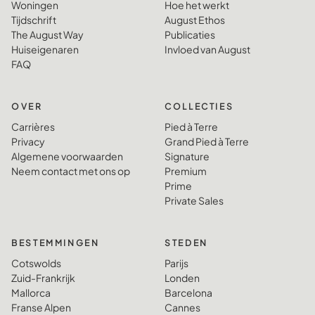
Woningen
Hoe het werkt
Tijdschrift
August Ethos
The August Way
Publicaties
Huiseigenaren
Invloed van August
FAQ
OVER
COLLECTIES
Carrières
Pied à Terre
Privacy
Grand Pied à Terre
Algemene voorwaarden
Signature
Neem contact met ons op
Premium
Prime
Private Sales
BESTEMMINGEN
STEDEN
Cotswolds
Parijs
Zuid-Frankrijk
Londen
Mallorca
Barcelona
Franse Alpen
Cannes