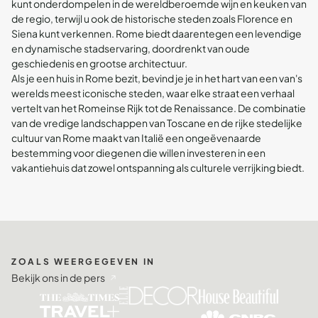
kunt onderdompelen in de wereldberoemde wijn en keuken van
de regio, terwijl u ook de historische steden zoals Florence en
Siena kunt verkennen. Rome biedt daarentegen een levendige
en dynamische stadservaring, doordrenkt van oude
geschiedenis en grootse architectuur.
Als je een huis in Rome bezit, bevind je je in het hart van een van's
werelds meest iconische steden, waar elke straat een verhaal
vertelt van het Romeinse Rijk tot de Renaissance. De combinatie
van de vredige landschappen van Toscane en de rijke stedelijke
cultuur van Rome maakt van Italië een ongeëvenaarde
bestemming voor diegenen die willen investeren in een
vakantiehuis dat zowel ontspanning als culturele verrijking biedt.
ZOALS WEERGEGEVEN IN
Bekijk ons in de pers