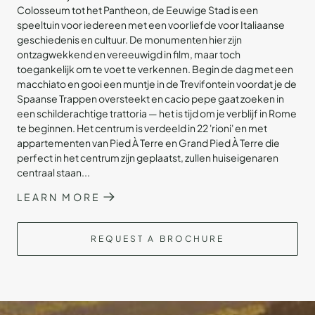
Colosseum tot het Pantheon, de Eeuwige Stad is een
speeltuin voor iedereen met een voorliefde voor Italiaanse
geschiedenis en cultuur. De monumenten hier zijn
ontzagwekkend en vereeuwigd in film, maar toch
toegankelijk om te voet te verkennen. Begin de dag met een
macchiato en gooi een muntje in de Trevifontein voordat je de
Spaanse Trappen oversteekt en cacio pepe gaat zoeken in
een schilderachtige trattoria — het is tijd om je verblijf in Rome
te beginnen. Het centrum is verdeeld in 22 'rioni' en met
appartementen van Pied À Terre en Grand Pied À Terre die
perfect in het centrum zijn geplaatst, zullen huiseigenaren
centraal staan...
LEARN MORE
REQUEST A BROCHURE