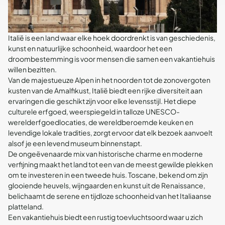
Italië is een land waar elke hoek doordrenkt is van geschiedenis,
kunst en natuurlijke schoonheid, waardoor het een
droombestemming is voor mensen die samen een vakantiehuis
willen bezitten.
Van de majestueuze Alpen in het noorden tot de zonovergoten
kusten van de Amalfikust, Italië biedt een rijke diversiteit aan
ervaringen die geschikt zijn voor elke levensstijl. Het diepe
culturele erfgoed, weerspiegeld in talloze UNESCO-
werelderfgoedlocaties, de wereldberoemde keuken en
levendige lokale tradities, zorgt ervoor dat elk bezoek aanvoelt
alsof je een levend museum binnenstapt.
De ongeëvenaarde mix van historische charme en moderne
verfijning maakt het land tot een van de meest gewilde plekken
om te investeren in een tweede huis. Toscane, bekend om zijn
glooiende heuvels, wijngaarden en kunst uit de Renaissance,
belichaamt de serene en tijdloze schoonheid van het Italiaanse
platteland.
Een vakantiehuis biedt een rustig toevluchtsoord waar u zich