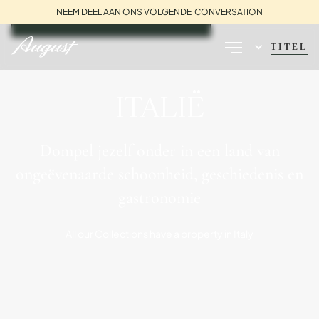
NEEM DEEL AAN ONS VOLGENDE CONVERSATION
BOEK EEN GESPREK
TITEL
ITALIË
Dompel jezelf onder in een land van
ongeëvenaarde schoonheid, geschiedenis en
gastronomie
All our Collections have a property in Italy