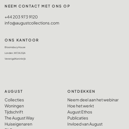
NEEM CONTACT MET ONS OP
+44 203 973 9120
info@augustcollections.com
ONS KANTOOR
Bloomsbury House
Londen, WC1A 2QA
Verenigd Koninkrijk
AUGUST
ONTDEKKEN
Collecties
Neem deel aan het webinar
Woningen
Hoe het werkt
Tijdschrift
August Ethos
The August Way
Publicaties
Huiseigenaren
Invloed van August