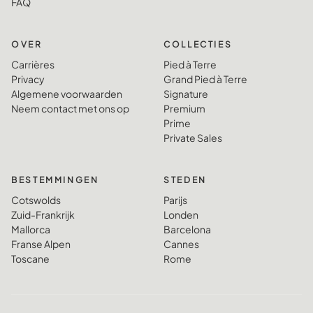
FAQ
OVER
COLLECTIES
Carrières
Pied à Terre
Privacy
Grand Pied à Terre
Algemene voorwaarden
Signature
Neem contact met ons op
Premium
Prime
Private Sales
BESTEMMINGEN
STEDEN
Cotswolds
Parijs
Zuid-Frankrijk
Londen
Mallorca
Barcelona
Franse Alpen
Cannes
Toscane
Rome