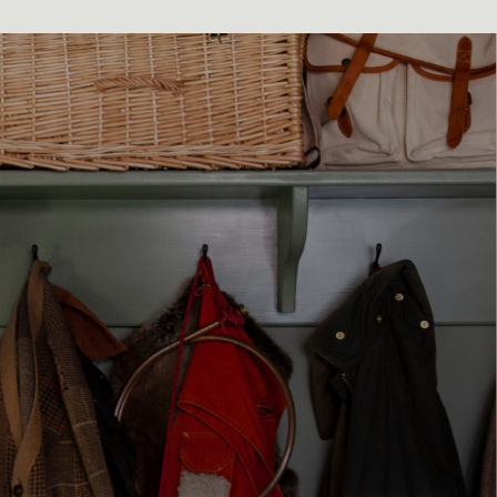
01. HOE HET WERKT
We zoeken en onderzoeken nieuwe
huiseigenaren om er zeker van te zijn dat
ze de waarden van augustus delen
We vinden gezinnen die hetzelfde ethos delen als wij. Families die echt
eigendom willen, die waarde hechten aan mooie huizen en onze liefde
voor reizen en cultuur delen. We ontmoeten elke familie die
geïnteresseerd is om lid te worden om de beste profielen met gedeelde
waarden te vinden.
Zodra we denken dat ze geschikt zijn voor augustus, geven we gezinnen