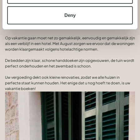
Wij beheren en onderhouden uw huizen
om ervoor te zorgen dat u de best
Deny
mogelijke ervaring hebt
Op vakantie gaan moet net zo gemakkelijk, eenvoudig en gemakkelijk zijn
als een verblijf in een hotel. Met August zorgen we ervoor dat de woningen
worden klaargemaakt volgens hotelachtige normen.
De bedden zijn klaar, schone handdoeken zijn opgevouwen, de tuin wordt
perfect onderhouden en het zwembad is schoon.
Uw vergoeding dekt ook kleine renovaties, zodat we alle huizen in
perfecte staat kunnen houden. Het enige dat u nog hoeft te doen, is uw
vakantie boeken!