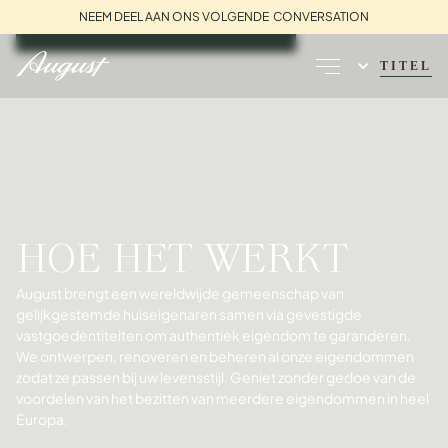
NEEM DEEL AAN ONS VOLGENDE CONVERSATION
BOEK EEN GESPREK
TITEL
HOE HET WERKT
August brengt een wereldwijde gemeenschap van
gelijkgestemde huiseigenaren samen via gevestigde
vastgoedentiteiten om authentiek eigendom te garanderen.
We ontwerpen, renoveren en beheren al onze eigendommen
zodat ze passen bij uw levensstijl. Geniet zonder gedoe van de
voordelen van het bezitten van meerdere eigendommen in heel
Europa.