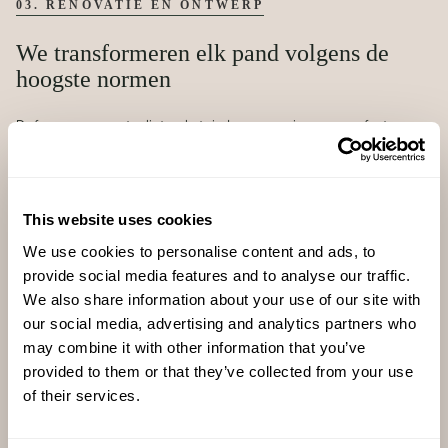
03. RENOVATIE EN ONTWERP
We transformeren elk pand volgens de
hoogste normen
De focus van augustus ligt op het vinden van woningen op perfecte
locaties die moeten worden geüpgraded.
We hebben het oog en de teams om huizen te renoveren om zowel elk huis
naar de normen van augustus te tillen als waarde te creëren voor onze
huiseigenaren.
This website uses cookies
We use cookies to personalise content and ads, to
We beheren de aankoop van de eigendommen, werken samen met de
lokale autoriteiten, plannen en beheren de renovatie van elk pand en tot
provide social media features and to analyse our traffic.
slot ontwerpen we de huizen volgens de lokale uitstraling van elke regio.
We also share information about your use of our site with
our social media, advertising and analytics partners who
may combine it with other information that you’ve
provided to them or that they’ve collected from your use
of their services.