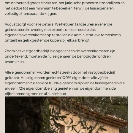
om onroerend goed te bezitten, het juridische proces te stroomlijnen en
het gedoe tot een minimum te beperken, terwijl de huiseigenaren
volledige transparantie krijgen.
August zorgt voor alle details. We hebben talloze uren en energie
geïnvesteerd in overleg met experts om een eersteklas
eigenaarsovereenkomst op te stellen die administratieve rompslomp
omzeilt en gelijkgestemde kopers bij elkaar brengt.
Zodra het vastgoedbedrijf is opgericht en de overeenkomsten zijn
ondertekend, moeten de huiseigenaren de benodigde fondsen
overmaken.
Alle eigendommen worden rechtstreeks door het vastgoedbedrijf
gekocht. Huiseigenaren genieten 100% eigendom: alle vijf de
eigendommen zullen voor 100% eigendom zijn van de huiseigenaren die
elk een 1/21e eigendomsbelang genieten van de eigendommen, de
bijbehorende grond en al hun inhoud.