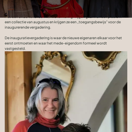
de vertrouwelijke documenten over het huisbezit van augustus en de
intentieverklaring die ze kunnen bekijken en ondertekenen.
Met een ondertekende intentieverklaring krijgen gezinnen een plaats in
een collectie van augustus en krijgen ze een „toegangsbewijs” voor de
inaugurerende vergadering.
De inauguratievergadering is waar de nieuwe eigenaren elkaar voor het
eerst ontmoeten en waar het mede-eigendom formeel wordt
vastgesteld.