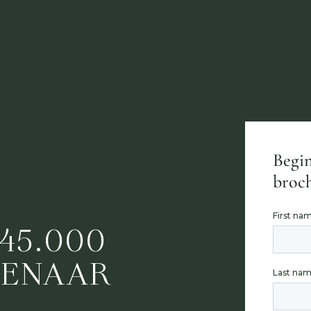
Begin
broch
45.000
GENAAR