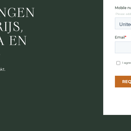
INGEN
IJS,
A EN
0
kt.