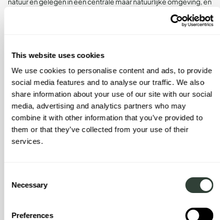
natuur en gelegen in een centrale maar natuurlijke omgeving, en
Europa biedt dit alles en meer.
U zegt dat u bekend bent met het
concept van mede-eigendom, en na een
This website uses cookies
ontmoeting met August besefte u dat
We use cookies to personalise content and ads, to provide
social media features and to analyse our traffic. We also
wij het best pasten bij de levensstijl van
share information about your use of our site with our social
uw gezin. Wat dwong je om de vlucht te
media, advertising and analytics partners who may
nemen en naar August te gaan?
combine it with other information that you’ve provided to
them or that they’ve collected from your use of their
services.
Het concept van
mede-eigenaar van woningen
is iets waar we
heel bekend mee zijn, waaronder Timeshare, maar het heeft
meestal een negatieve connotatie vanwege mogelijke
Consent
oplichting en het hoogwaardige timeshare-aanbod. Ze bieden
Necessary
geen transparantie en de onnodige kosten van wat u koopt,
Selection
worden nooit opgeteld. Augustus, aan de andere kant, is het
beste deel van Timeshare minus alle minpunten. Alles is
Preferences
geregeld en het feit dat August geen eigenaar is van de