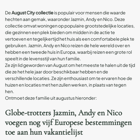
De
August City collectie
is populair voor mensen die waarde
hechten aan gemak, waaronder Jazmin, Andy en Nico. Deze
collectie omvat woningen op populaire grootstedelijke locaties,
die gezinnen een plek bieden om midden in de actie te
vertoeven en tegelijkertijd het huis als een comfortabele plek te
gebruiken. Jazmin, Andy en Nico reizen de hele wereld over en
hebben een tweede huis in Europa, waarbij reizen een grote rol
speelt in de levensstijl van hun familie.
Ze zijn lid geworden van August om het meeste te halen uit de tijd
die ze het hele jaar door beschikbaar hebben en de
verschillende locaties. Ze zijn enthousiast om te ervaren hoe de
huizen en locaties met hen zullen werken, in plaats van tegen
hen.
Ontmoet deze familie uit augustus hieronder:
Globe-trotters Jazmin, Andy en Nico
voegen nog vijf Europese bestemmingen
toe aan hun vakantielijst