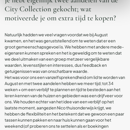
City Collection gekocht; wat
motiveerde je om extra tijd te kopen?
Natuurlijk hadden we veel vragen voordat we bij August
kwamen, en het was geruststellend om te weten dat er een
groot gemeenschapsgevoel is. We hebben met andere mede-
eigenaren kunnen spreken en het is geweldig om te weten dat
we deel uitmaken van een groep met zeer vergelijkbare
waarden, levensstijlen en interesses, dus feedback en
getuigenissen was van onschatbare waarde.
Het was voor ons een vanzelfsprekendheid om lid te worden van
August en met twee aandelen hebben we meer tijd; tot 34
weken + om een verblijf te plannen en tijd te besteden aan het
leren kennen van de huizen en gebieden was een drijfveer voor
ons. We houden echter van het idee van een verblijf op het
laatste moment, aangezien Nico thuisonderwijs krijgt, we
hebben de flexibiliteit en het betekent dat we gewoon een paar
tassen kunnen pakken en naar huis kunnen gaan voor het
weekend (of proberen ons te settelen als er boekingen