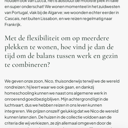
houden ook van Lucca, het is absoluut de mooiste plek in Italië
en super onderschat! We wonen momenteel in het zuidwesten
van Portugal, vlak bij de Algarve; we woonden echter eerder in
Cascais, net buiten Lissabon, en we reizen regelmatig naar
Frankrijk.
Met de flexibiliteit om op meerdere
plekken te wonen, hoe vind je dan de
tijd om de balans tussen werk en gezin
te combineren?
We geven onze zoon, Nico, thuisonderwijs terwijl we de wereld
rondreizen; hij leert waar we ook gaan, en dankzij
homeschooling kunnen we naast ons algemene werk in
onroerend goed bezig blijven. Mijn achtergrond ligt in de
luchtvaart, dus we hebben reizen in ons leven kunnen
integreren. We prijzen onszelf gelukkig dat we Nico de wereld
kunnen laten zien. De huizen in de collectie voldoen aan de
criteria die wij verkiezen, ze zijn allemaal omgeven door de