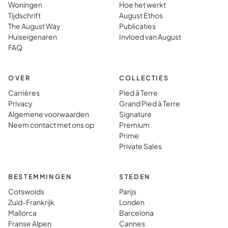
Woningen
Hoe het werkt
bestemming
voorber
Tijdschrift
August Ethos
woont dan
wat vol
The August Way
Publicaties
dat je er
gewoon 
Huiseigenaren
Invloed van August
gewoon heen
vinden i
FAQ
gaat.
typisch
vakanti
OVER
COLLECTIES
Carrières
Pied à Terre
Privacy
Grand Pied à Terre
Algemene voorwaarden
Signature
Neem contact met ons op
Premium
Prime
Private Sales
BESTEMMINGEN
STEDEN
Cotswolds
Parijs
Zuid-Frankrijk
Londen
Mallorca
Barcelona
Franse Alpen
Cannes