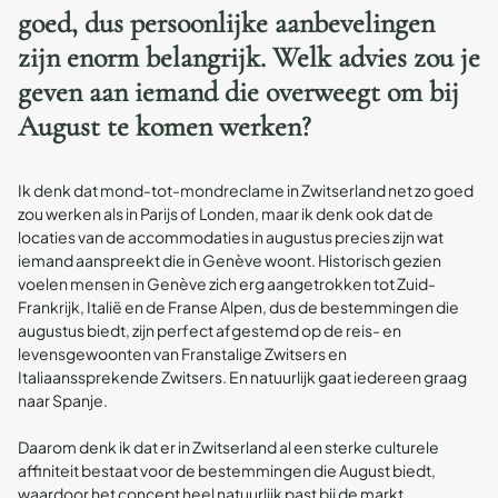
goed, dus persoonlijke aanbevelingen
zijn enorm belangrijk. Welk advies zou je
geven aan iemand die overweegt om bij
August te komen werken?
Ik denk dat mond-tot-mondreclame in Zwitserland net zo goed
zou werken als in Parijs of Londen, maar ik denk ook dat de
locaties van de accommodaties in augustus precies zijn wat
iemand aanspreekt die in Genève woont. Historisch gezien
voelen mensen in Genève zich erg aangetrokken tot Zuid-
Frankrijk, Italië en de Franse Alpen, dus de bestemmingen die
augustus biedt, zijn perfect afgestemd op de reis- en
levensgewoonten van Franstalige Zwitsers en
Italiaanssprekende Zwitsers. En natuurlijk gaat iedereen graag
naar Spanje.
Daarom denk ik dat er in Zwitserland al een sterke culturele
affiniteit bestaat voor de bestemmingen die August biedt,
waardoor het concept heel natuurlijk past bij de markt.