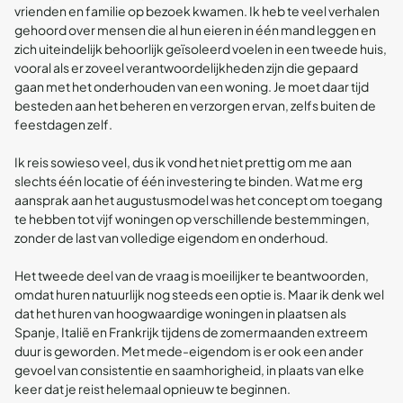
vrienden en familie op bezoek kwamen. Ik heb te veel verhalen
gehoord over mensen die al hun eieren in één mand leggen en
zich uiteindelijk behoorlijk geïsoleerd voelen in een tweede huis,
vooral als er zoveel verantwoordelijkheden zijn die gepaard
gaan met het onderhouden van een woning. Je moet daar tijd
besteden aan het beheren en verzorgen ervan, zelfs buiten de
feestdagen zelf.
Ik reis sowieso veel, dus ik vond het niet prettig om me aan
slechts één locatie of één investering te binden. Wat me erg
aansprak aan het augustusmodel was het concept om toegang
te hebben tot vijf woningen op verschillende bestemmingen,
zonder de last van volledige eigendom en onderhoud.
Het tweede deel van de vraag is moeilijker te beantwoorden,
omdat huren natuurlijk nog steeds een optie is. Maar ik denk wel
dat het huren van hoogwaardige woningen in plaatsen als
Spanje, Italië en Frankrijk tijdens de zomermaanden extreem
duur is geworden. Met mede-eigendom is er ook een ander
gevoel van consistentie en saamhorigheid, in plaats van elke
keer dat je reist helemaal opnieuw te beginnen.