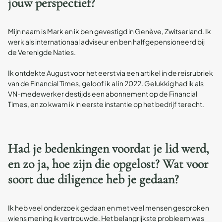
jouw perspectief?
Mijn naam is Mark en ik ben gevestigd in Genève, Zwitserland. Ik
werk als internationaal adviseur en ben halfgepensioneerd bij
de Verenigde Naties.
Ik ontdekte August voor het eerst via een artikel in de reisrubriek
van de Financial Times, geloof ik al in 2022. Gelukkig had ik als
VN-medewerker destijds een abonnement op de Financial
Times, en zo kwam ik in eerste instantie op het bedrijf terecht.
Had je bedenkingen voordat je lid werd,
en zo ja, hoe zijn die opgelost? Wat voor
soort due diligence heb je gedaan?
Ik heb veel onderzoek gedaan en met veel mensen gesproken
wiens mening ik vertrouwde. Het belangrijkste probleem was