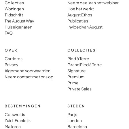
alsof je op de
perfect
Collecties
Neem deel aan het webinar
Woningen
Hoe het werkt
bestemming
voorber
Tijdschrift
August Ethos
woont dan
wat vol
The August Way
Publicaties
dat je er
gewoon 
Huiseigenaren
Invloed van August
gewoon heen
vinden i
FAQ
gaat.
typisch
vakanti
OVER
COLLECTIES
Carrières
Pied à Terre
Privacy
Grand Pied à Terre
Algemene voorwaarden
Signature
Neem contact met ons op
Premium
Prime
Private Sales
BESTEMMINGEN
STEDEN
Cotswolds
Parijs
Zuid-Frankrijk
Londen
Mallorca
Barcelona