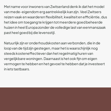
Met name voor inwoners van Zwitserland denk ik dat het model
van mede-eigendom erg aantrekkelijk kan zijn. Veel Zwitsers
reizen vaak en waarderen flexibiliteit, kwaliteit en efficiëntie, dus
het idee om toegang te krijgen tot meerdere goed beheerde
huizen in heel Europa zonder de volledige last van eenmanszaak
past heel goed bij die levensstijl.
Natuurlijk zijn er onderhoudskosten aan verbonden, die in de
loop van de tijd zijn gestegen, maar het is waarschijnlijk nog
steeds kosteneffectiever dan het regelmatig huren van
vergelijkbare woningen. Daarnaast is het ook fijn om eigen
vermogen te hebben en het gevoel te hebben dat je investeert
in iets tastbaars.