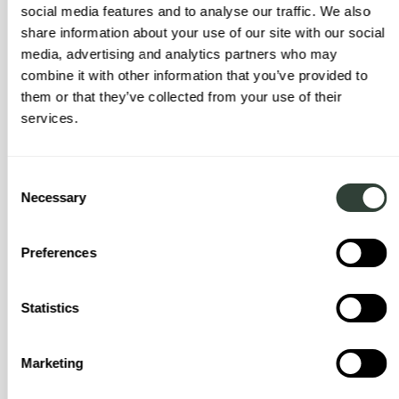
social media features and to analyse our traffic. We also
Had je een tweede woning voordat je bij
share information about your use of our site with our social
media, advertising and analytics partners who may
August kwam? Zo ja, wat motiveerde je
combine it with other information that you’ve provided to
om de wijziging door te voeren?
them or that they’ve collected from your use of their
services.
Ja, ik had eerder een tweede woning, die ik uiteindelijk heb
verkocht.
Consent
Necessary
Een van de belangrijkste redenen om die wijziging door te
Selection
voeren, was de onderhoudslast. Er komt veel werk kijken bij het
onderhouden van een tweede huis, zelfs als u het regelmatig
Preferences
probeert te bezoeken. In de praktijk voel je je vaak genoodzaakt
om alleen te gaan voor onderhoud en lopende zaken.
Statistics
Voor mij was het idee om al dat onderhoud en die
verantwoordelijkheid te outsourcen erg aantrekkelijk. Het
neemt de operationele kant van eigendom weg en zorgt ervoor
Marketing
dat u gewoon van het huis kunt genieten als u daar bent.