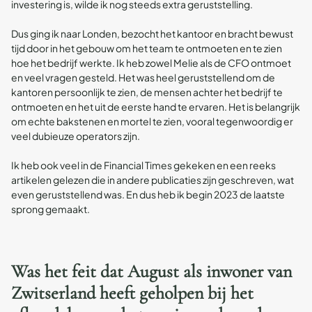
investering is, wilde ik nog steeds extra geruststelling.
Dus ging ik naar Londen, bezocht het kantoor en bracht bewust
tijd door in het gebouw om het team te ontmoeten en te zien
hoe het bedrijf werkte. Ik heb zowel Melie als de CFO ontmoet
en veel vragen gesteld. Het was heel geruststellend om de
kantoren persoonlijk te zien, de mensen achter het bedrijf te
ontmoeten en het uit de eerste hand te ervaren. Het is belangrijk
om echte bakstenen en mortel te zien, vooral tegenwoordig er
veel dubieuze operators zijn.
Ik heb ook veel in de Financial Times gekeken en een reeks
artikelen gelezen die in andere publicaties zijn geschreven, wat
even geruststellend was. En dus heb ik begin 2023 de laatste
sprong gemaakt.
Was het feit dat August als inwoner van
Zwitserland heeft geholpen bij het