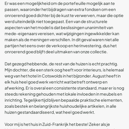
Er was een mogelijkheid om de portefeuille mogelijk aan te
passen, waaronder het bijdragen van extra fondsen om een
onroerend goed dichter bij de kust te verwerven, maar die optie
werd uiteindelijk niet toegepast. Een van de structurele
aspecten van het model is dat beslissingen unanimiteit van
mede-eigenaars vereisen, wat wijzigingen ingewikkelder kan
maken als de meningen verschillen. In dit geval waren niet alle
partijen het eens over de verkoop en herinvestering, dus het
onroerend goed blijft deel uitmaken van onze collectie.
Dat gezegd hebbende, de rest van de huizen is echt prachtig.
Mijn dochter, die een sterk oog heeft voor interieurs, is helemaal
weg van het hotel in Cotswolds in het bijzonder. August heeft in
elk huis heel goed werk verricht wat betreft ontwerp en
afwerking. Er is overal een consistente standaard, maar er is nog
steeds rekening gehouden met lokale invloeden in meubels en
inrichting. Tegelijkertijd blijven bepaalde praktische elementen,
zoals bestek en belangrijkste huishoudelijke artikelen, in alle
huizen gestandaardiseerd, wat heel goed werkt.
Voor mij is het huis in Zuid-Frankrijk het beste! Zeker als je