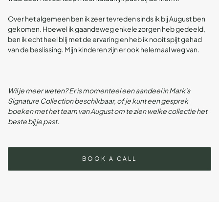
Over het algemeen ben ik zeer tevreden sinds ik bij August ben
gekomen. Hoewel ik gaandeweg enkele zorgen heb gedeeld,
ben ik echt heel blij met de ervaring en heb ik nooit spijt gehad
van de beslissing. Mijn kinderen zijn er ook helemaal weg van.
Wil je meer weten? Er is momenteel een aandeel in Mark's
Signature Collection beschikbaar, of je kunt een gesprek
boeken met het team van August om te zien welke collectie het
beste bij je past.
BOOK A CALL