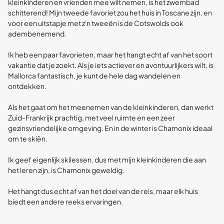
kleinkinderen en vrienden mee wilt nemen, is het zwembad
schitterend! Mijn tweede favoriet zou het huis in Toscane zijn, en
voor een uitstapje met z'n tweeën is de Cotswolds ook
adembenemend.
Ik heb een paar favorieten, maar het hangt echt af van het soort
vakantie dat je zoekt. Als je iets actiever en avontuurlijkers wilt, is
Mallorca fantastisch, je kunt de hele dag wandelen en
ontdekken.
Als het gaat om het meenemen van de kleinkinderen, dan werkt
Zuid-Frankrijk prachtig, met veel ruimte en een zeer
gezinsvriendelijke omgeving. En in de winter is Chamonix ideaal
om te skiën.
Ik geef eigenlijk skilessen, dus met mijn kleinkinderen die aan
het leren zijn, is Chamonix geweldig.
Het hangt dus echt af van het doel van de reis, maar elk huis
biedt een andere reeks ervaringen.