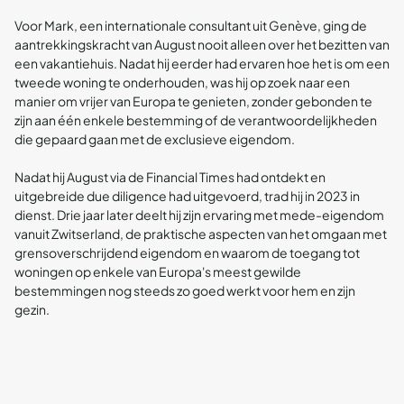
Voor Mark, een internationale consultant uit Genève, ging de
aantrekkingskracht van August nooit alleen over het bezitten van
een vakantiehuis. Nadat hij eerder had ervaren hoe het is om een
tweede woning te onderhouden, was hij op zoek naar een
manier om vrijer van Europa te genieten, zonder gebonden te
zijn aan één enkele bestemming of de verantwoordelijkheden
die gepaard gaan met de exclusieve eigendom.
Nadat hij August via de Financial Times had ontdekt en
uitgebreide due diligence had uitgevoerd, trad hij in 2023 in
dienst. Drie jaar later deelt hij zijn ervaring met mede-eigendom
vanuit Zwitserland, de praktische aspecten van het omgaan met
grensoverschrijdend eigendom en waarom de toegang tot
woningen op enkele van Europa's meest gewilde
bestemmingen nog steeds zo goed werkt voor hem en zijn
gezin.