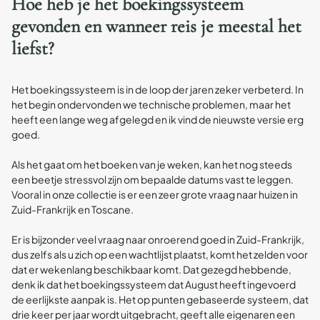
Hoe heb je het boekingssysteem
gevonden en wanneer reis je meestal het
liefst?
Het boekingssysteem is in de loop der jaren zeker verbeterd. In
het begin ondervonden we technische problemen, maar het
heeft een lange weg afgelegd en ik vind de nieuwste versie erg
goed.
Als het gaat om het boeken van je weken, kan het nog steeds
een beetje stressvol zijn om bepaalde datums vast te leggen.
Vooral in onze collectie is er een zeer grote vraag naar huizen in
Zuid-Frankrijk en Toscane.
Er is bijzonder veel vraag naar onroerend goed in Zuid-Frankrijk,
dus zelfs als u zich op een wachtlijst plaatst, komt het zelden voor
dat er wekenlang beschikbaar komt. Dat gezegd hebbende,
denk ik dat het boekingssysteem dat August heeft ingevoerd
de eerlijkste aanpak is. Het op punten gebaseerde systeem, dat
drie keer per jaar wordt uitgebracht, geeft alle eigenaren een