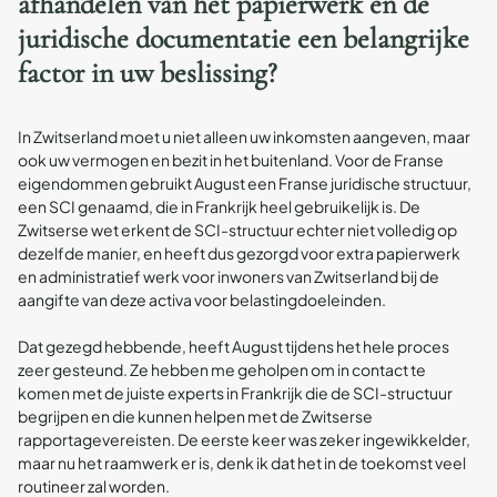
afhandelen van het papierwerk en de
juridische documentatie een belangrijke
factor in uw beslissing?
In Zwitserland moet u niet alleen uw inkomsten aangeven, maar
ook uw vermogen en bezit in het buitenland. Voor de Franse
eigendommen gebruikt August een Franse juridische structuur,
een SCI genaamd, die in Frankrijk heel gebruikelijk is. De
Zwitserse wet erkent de SCI-structuur echter niet volledig op
dezelfde manier, en heeft dus gezorgd voor extra papierwerk
en administratief werk voor inwoners van Zwitserland bij de
aangifte van deze activa voor belastingdoeleinden.
Dat gezegd hebbende, heeft August tijdens het hele proces
zeer gesteund. Ze hebben me geholpen om in contact te
komen met de juiste experts in Frankrijk die de SCI-structuur
begrijpen en die kunnen helpen met de Zwitserse
rapportagevereisten. De eerste keer was zeker ingewikkelder,
maar nu het raamwerk er is, denk ik dat het in de toekomst veel
routineer zal worden.