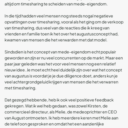
altijd om timesharing te scheiden van mede-eigendom.
In die tijd hadden veel mensen nog steeds nogal negatieve
opvattingen over timesharing, vooral als het ging om de verkoop
van timesharing, dus veel van de reacties die ik kreeg van
vrienden en familie toen ik het over het augustusconcept had,
kwamen van mensen die het verwarden met dat model.
Sindsdien is het concept van mede-eigendom echt populair
geworden en zijn er nu veel concurrenten op de markt. Maar een
paar jaar geleden was het voor veel mensen nog een relatief
nieuw idee. Je moet echt heel duidelijk zijn over wat het concept
van augustus is voordat je je due diligence doet, anders kun je
veel achtergrondgeluid krijgen van mensen die het verwarren
met timesharing.
Dat gezegd hebbende, heb ik ook veel positieve feedback
gekregen. Wat ik wel heb gedaan, was zowel Kirsten, de
commercieel directeur, als Melie, de medeoprichter en CEO
van August ontmoeten. Ik heb meerdere keren met Melie aan
de telefoon gesproken en omdat het een aanzienlijke