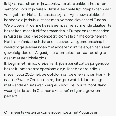
Ik kijk er naar uit om mijn waszak weer uit te pakken; het is een
symbool voor mijn reizen. Het is al een hele tijd ingepakt en klaar
voor gebruik. Het zal fantastisch zijn om vijf nieuwe plekken te
hebben die je thuis kunt noemen, verspreid over heel Europa.
We proberen tijdens elke reis een paar verschillende plaatsen te
bezoeken, maar ik blijf zes maanden in Europa en zes maanden
in Australië, dus ik heb genoeg tijd om alles in me op te nemen.
Het is ook fantastisch dat er een gevoel van gemeenschap is,
waardoor je je ervaringen met anderen kunt delen, en het is een
geweldig idee om August je te laten helpen om aan de slag te
gaan met een lokale gids.
Ik begin met mijn soloreizen en kijk ernaar uit dat de jongens op
bezoek komen als ze op vakantie zijn. Ik heb een reis die ik
mezelf voor 2023 heb beloofd om van de ene kant van Frankrijk
naar de Zwarte Zee te fietsen, dan ga ik wat tijd doorbrengen
met wandelen, iets wat ik erg leuk vind. De Tour of Mont Blanc
waarbij je de tour in Chamonix kunt beëindigen is gewoon
perfect!
Om meer te weten te komen over hoe u met August een