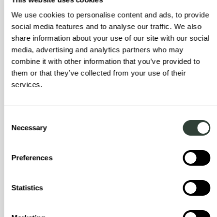
de leuke dingen, zoals het ontmoeten
We use cookies to personalise content and ads, to provide
van de lokale bevolking en het tot rust
social media features and to analyse our traffic. We also
komen.
share information about your use of our site with our social
media, advertising and analytics partners who may
combine it with other information that you’ve provided to
them or that they’ve collected from your use of their
Ben je bekend met de
services.
thuisbestemmingen in augustus?
Consent
De bestemmingen in de City Collection zijn perfect voor ons en
Necessary
Selection
de grootte van de huizen is ook geweldig. In het hart van de stad
zijn, zoals het huis op Mallorca, is het ideaal om gewoon van de
omgeving te genieten en te relaxen. Het maakt het gemakkelijk
Preferences
om in je eigen tempo te verkennen. We bezoeken Barcelona al
elk jaar, dus dat is een goed idee. Ons huis in Crest-Voland ligt op
ongeveer een uur rijden van Chamonix, dus het is onze
Statistics
kosmopolitische vakantie die we gemakkelijk kunnen bereiken,
en we gaan de hele tijd naar de kust (Zuid-Frankrijk), dus we
kennen dat gebied ook goed. Om nog maar te zwijgen over