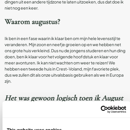
dingen uit een andere tijdzone te laten uitzoeken, dus dat doe ik
niet nog een keer.
Waarom augustus?
Ik ben in een fase waarin ik klaar ben om mijn hele levensstijl te
veranderen. Mijn zoon en neefje groeien op en we hebben net
ons grote huis verkleind. Dus nu de jongens studeren en hun ding
doen, ben ik klaar voor het volgende hoofdstuk en klaar voor
meer avonturen. Ik kan niet wachten om weer te reizen! We
hebben een tweede huis in Crest-Voland, mijn favoriete plek,
dus we zullen dit als onze uitvalsbasis gebruiken als we in Europa
zijn.
Het was gewoon logisch toen ik August
tegenkwam! Iemand anders zorgt voor
het gedoe en onderhoud van de huizen,
zodat we ons kunnen concentreren op
This website uses cookies