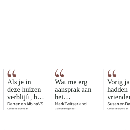
Als je in
Wat me erg
Vorig ja
deze huizen
aansprak aan
hadden 
verblijft, heb
het
vriende
je het gevoel
augustusmodel
ons voo
Darren en Albina
VS
Mark
Zwitserland
Susan en D
Collectie eigenaar
Collectie eigenaar
Collectie eigenaar
dat je deel
was het
geld ee
uitmaakt van
concept om
Airbnb-
de
toegang te
gehuurd