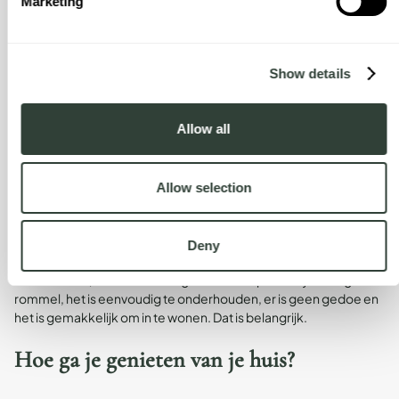
Marketing
Toscane, wie houdt er niet van Italië? Veel vrienden ontmoeten
elkaar graag in Italië, dus dat zou een geweldige
ontmoetingsplek zijn.
Show details
Hoe verhouden de huizen in augustus
zich tot jullie huizen?
Allow all
Als het op de huizen aankwam, voelde ik me aangetrokken tot
de open, luchtige ontwerpen en de unieke kenmerken van elk
Allow selection
huis. Ik vind het leuk dat de woningen bestaande woningen zijn
die zorgvuldig zijn ontworpen om originele kenmerken te
benadrukken; het creëert een zeer authentieke sfeer waardoor
Deny
we ons gemakkelijk kunnen vestigen. Ze lijken ook uiterst
comfortabel, functioneel en goed ontworpen te zijn. Er is geen
rommel, het is eenvoudig te onderhouden, er is geen gedoe en
het is gemakkelijk om in te wonen. Dat is belangrijk.
Hoe ga je genieten van je huis?