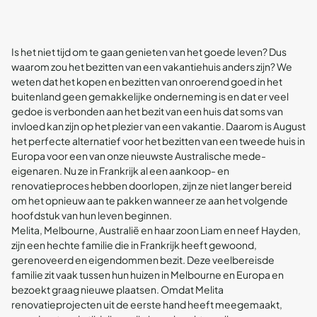
Is het niet tijd om te gaan genieten van het goede leven? Dus
waarom zou het bezitten van een vakantiehuis anders zijn? We
weten dat het kopen en bezitten van onroerend goed in het
buitenland geen gemakkelijke onderneming is en dat er veel
gedoe is verbonden aan het bezit van een huis dat soms van
invloed kan zijn op het plezier van een vakantie. Daarom is August
het perfecte alternatief voor het bezitten van een tweede huis in
Europa voor een van onze nieuwste Australische mede-
eigenaren. Nu ze in Frankrijk al een aankoop- en
renovatieproces hebben doorlopen, zijn ze niet langer bereid
om het opnieuw aan te pakken wanneer ze aan het volgende
hoofdstuk van hun leven beginnen.
Melita, Melbourne, Australië en haar zoon Liam en neef Hayden,
zijn een hechte familie die in Frankrijk heeft gewoond,
gerenoveerd en eigendommen bezit. Deze veelbereisde
familie zit vaak tussen hun huizen in Melbourne en Europa en
bezoekt graag nieuwe plaatsen. Omdat Melita
renovatieprojecten uit de eerste hand heeft meegemaakt,