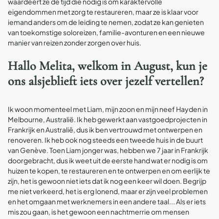
waardeert ze de tijd die nodig is om karaktervolle
eigendommen met zorg te restaureren, maar ze is klaar voor
iemand anders om de leiding te nemen, zodat ze kan genieten
van toekomstige soloreizen, familie-avonturen en een nieuwe
manier van reizen zonder zorgen over huis.
Hallo Melita, welkom in August, kun je
ons alsjeblieft iets over jezelf vertellen?
Ik woon momenteel met Liam, mijn zoon en mijn neef Hayden in
Melbourne, Australië. Ik heb gewerkt aan vastgoedprojecten in
Frankrijk en Australië, dus ik ben vertrouwd met ontwerpen en
renoveren. Ik heb ook nog steeds een tweede huis in de buurt
van Genève. Toen Liam jonger was, hebben we 7 jaar in Frankrijk
doorgebracht, dus ik weet uit de eerste hand wat er nodig is om
huizen te kopen, te restaureren en te ontwerpen en om eerlijk te
zijn, het is gewoon niet iets dat ik nog een keer wil doen. Begrijp
me niet verkeerd, het is erg lonend, maar er zijn veel problemen
en het omgaan met werknemers in een andere taal... Als er iets
mis zou gaan, is het gewoon een nachtmerrie om mensen