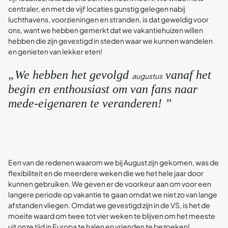
centraler, en met de vijf locaties gunstig gelegen nabij
luchthavens, voorzieningen en stranden, is dat geweldig voor
ons, want we hebben gemerkt dat we vakantiehuizen willen
hebben die zijn gevestigd in steden waar we kunnen wandelen
en genieten van lekker eten!
„We hebben het gevolgd
vanaf het
augustus
begin en enthousiast om van fans naar
mede-eigenaren te veranderen! ”
Een van de redenen waarom we bij August zijn gekomen, was de
flexibiliteit en de meerdere weken die we het hele jaar door
kunnen gebruiken. We geven er de voorkeur aan om voor een
langere periode op vakantie te gaan omdat we niet zo van lange
afstanden vliegen. Omdat we gevestigd zijn in de VS, is het de
moeite waard om twee tot vier weken te blijven om het meeste
uit onze tijd in Europa te halen en vrienden te bezoeken!