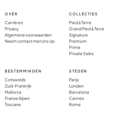
gaat.
typisch
vakanti
OVER
COLLECTIES
Carrières
Pied à Terre
Privacy
Grand Pied à Terre
Algemene voorwaarden
Signature
Neem contact met ons op
Premium
Prime
Private Sales
BESTEMMINGEN
STEDEN
Cotswolds
Parijs
Zuid-Frankrijk
Londen
Mallorca
Barcelona
Franse Alpen
Cannes
Toscane
Rome