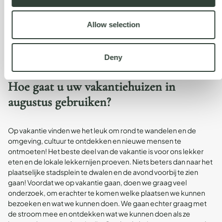
Spanje en heeft goede herinneringen aan haar studie. Ze heeft
ook veel vrienden die daar wonen, dus de mogelijkheid om ze
vaak te zien is zo leuk, nu hebben we de flexibiliteit en kunnen we
Allow selection
de verloren tijd inhalen. Nu we in augustus zijn gekomen, zullen
onze reispatronen niet veel veranderen, we zullen in ieder geval
meer reizen; we gaan vaak naar Spanje, Italië en Frankrijk, met
Deny
vrienden die ons hen in Parijs en Chamonix laten bezoeken.
Hoe gaat u uw vakantiehuizen in
augustus gebruiken?
Op vakantie vinden we het leuk om rond te wandelen en de
omgeving, cultuur te ontdekken en nieuwe mensen te
ontmoeten! Het beste deel van de vakantie is voor ons lekker
eten en de lokale lekkernijen proeven. Niets beters dan naar het
plaatselijke stadsplein te dwalen en de avond voorbij te zien
gaan! Voordat we op vakantie gaan, doen we graag veel
onderzoek, om erachter te komen welke plaatsen we kunnen
bezoeken en wat we kunnen doen. We gaan echter graag met
de stroom mee en ontdekken wat we kunnen doen als ze