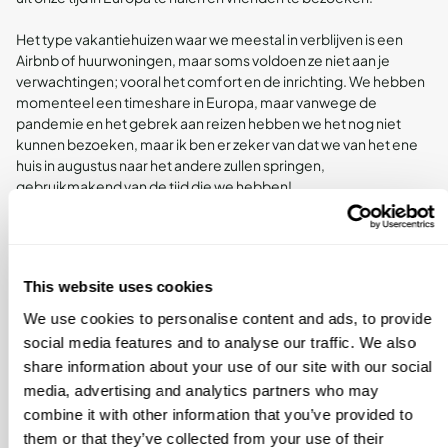
Het type vakantiehuizen waar we meestal in verblijven is een
Airbnb of huurwoningen, maar soms voldoen ze niet aan je
verwachtingen; vooral het comfort en de inrichting. We hebben
momenteel een timeshare in Europa, maar vanwege de
pandemie en het gebrek aan reizen hebben we het nog niet
kunnen bezoeken, maar ik ben er zeker van dat we van het ene
huis in augustus naar het andere zullen springen,
gebruikmakend van de tijd die we hebben!
Wetende dat onze huizen op ons wachten, helemaal voorbereid
en schoongemaakt, kunnen we ontspannen voor onze
langeafstandsvlucht en dat we ons gemakkelijk kunnen settelen
This website uses cookies
zodra we daar zijn. De huizen en het comfort van augustus is iets
We use cookies to personalise content and ads, to provide
wat ik niet kan wachten om fysiek te zien en te voelen dat het
social media features and to analyse our traffic. We also
interieur onze verwachtingen overtreft, want het belang van een
ontspannen en gesetteld gevoel maakt voor ons allemaal deel
share information about your use of our site with our social
uit van de vakantie-ervaring.
media, advertising and analytics partners who may
combine it with other information that you’ve provided to
„Het feit dat de City Collection-huizen
them or that they’ve collected from your use of their