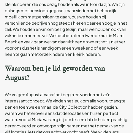
kleinkinderen die ons bezig houden als we in Florida zijn. We zijn
onlangs met pensioen gegaan, maar vinden het behoorlijk
moeilijk om met pensioen te gaan, dus we houden bij
verschillende bedrijven nog steeds hier en daar een oogje in het
zeil. We houden ervan om bezig te zijn, maar we houden ook van
vakantie en nemen vrij. We hebben al een tweede huis in Miami
Beach en vaak gaan we van daaruit heen en weer; het is niet ver
voor ons dus het is handig om er een weekend of een week
heen te gaan met onze kinderen en kleinkinderen.
Waarom ben je lid geworden van
August?
We volgen August al vanaf het begin en vonden het zo'n
interessant concept. We vinden het leuk om alle vooruitgang te
zien en toen we eenmaal de City Collection hadden gezien,
waren we het erover eens dat de locaties en huizen perfect
waren. Vooral Maria was erg blij om te zien dat de huizen prachtig
gerenoveerd en ontworpen zijn; samen met het gemak van de
vijf locaties, iets dat ons echt verkocht heeft! We wilden iets