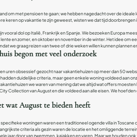
land om met pensioen te gaan; we hebben nagedacht over de ideale le
keren op vakantie te zijn geweest, wisten we dat tijd doorbrengen i
jn vooral dol op Italië, Frankrijk en Spanje. We bezoeken Europa mees
de lente en zomer, en oktober en november in de winter. Het idee om ee
mdat we graag reizen van twee of drie weken willen kunnen plannen e
ehuis begon met veel onderzoek
 uren obsessief gezocht naar vakantiehuizen op meer dan 50 website
hadden duidelijke criteria, maar geen enkele woning voldeed aan on
vakantiehuizen
we waren van mening dat we altijd wat offers moest
ity Collection van August en die voldeed aan alle eisen. We hoefden 
t wat August te bieden heeft
r specifieke woningen waren een traditioneel ogende villa in Toscane o
ngrijkste criteria als gezin waren de locatie en het omliggende terr
t hele jaar door van zwemmen, kajakken en varen. Maar we houden ook