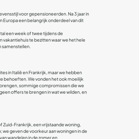
vensstijl voor gepensioneerden. Na 3 jaar in
n Europa een belangrijk onderdeel van dit
tal een week of twee tijdens de
n vakantiehuis te bezitten waar we het hele
n samenstellen.
s in Italië en Frankrijk, maar we hebben
ze behoeften. We vonden het ook moeilijk
en brengen, sommige compromissen die we
geen offers te brengen in wat we wilden, en
f Zuid-Frankrijk, een vrijstaande woning,
ein; we geven de voorkeur aan woningen in de
 van wandelen in de zomer en