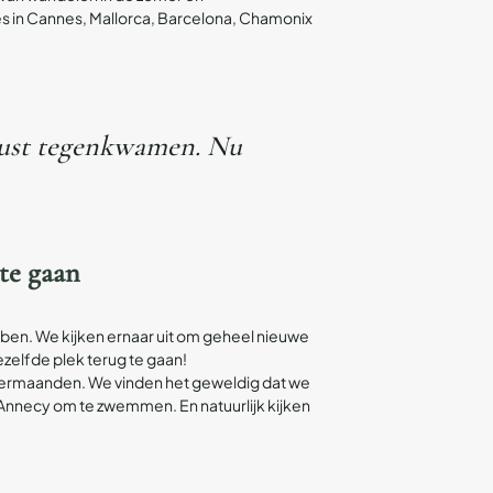
s in Cannes, Mallorca, Barcelona, Chamonix
ugust tegenkwamen. Nu
 te gaan
bben. We kijken ernaar uit om geheel nieuwe
ezelfde plek terug te gaan!
zomermaanden. We vinden het geweldig dat we
Annecy om te zwemmen. En natuurlijk kijken