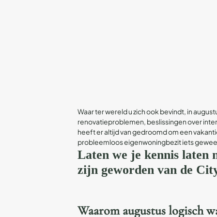
Waar ter wereld u zich ook bevindt, in augu
renovatieproblemen, beslissingen over interie
heeft er altijd van gedroomd om een vakanti
probleemloos eigenwoningbezit iets geweest
Laten we je kennis laten m
zijn geworden van de City
Waarom augustus logisch wa