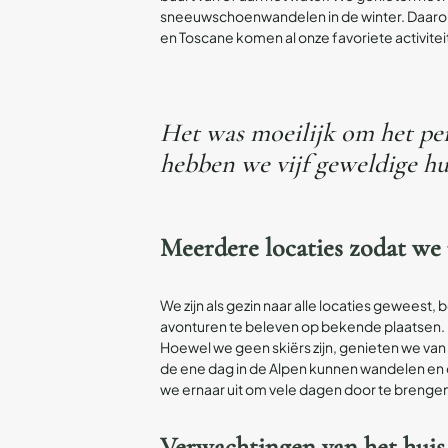
sneeuwschoenwandelen in de winter. Daarom 
en Toscane komen al onze favoriete activite
Het was moeilijk om het pe
hebben we vijf geweldige hui
Meerdere locaties zodat we 
We zijn als gezin naar alle locaties gewees
avonturen te beleven op bekende plaatsen. En 
Hoewel we geen skiërs zijn, genieten we van
de ene dag in de Alpen kunnen wandelen en 
we ernaar uit om vele dagen door te brenge
Verwachtingen van het huis v