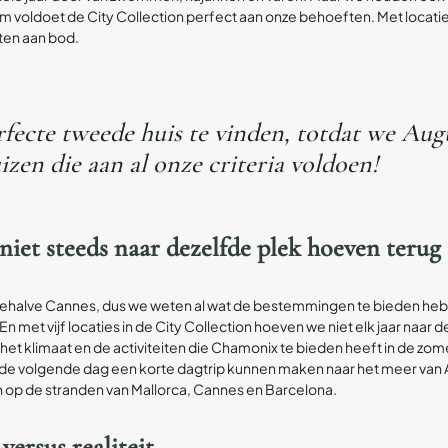
voldoet de City Collection perfect aan onze behoeften. Met locatie
iten aan bod.
rfecte tweede huis te vinden, totdat we A
zen die aan al onze criteria voldoen!
niet steeds naar dezelfde plek hoeven terug
t, behalve Cannes, dus we weten al wat de bestemmingen te bieden he
met vijf locaties in de City Collection hoeven we niet elk jaar naar d
 het klimaat en de activiteiten die Chamonix te bieden heeft in de 
de volgende dag een korte dagtrip kunnen maken naar het meer van 
n op de stranden van Mallorca, Cannes en Barcelona.
ersus realiteit