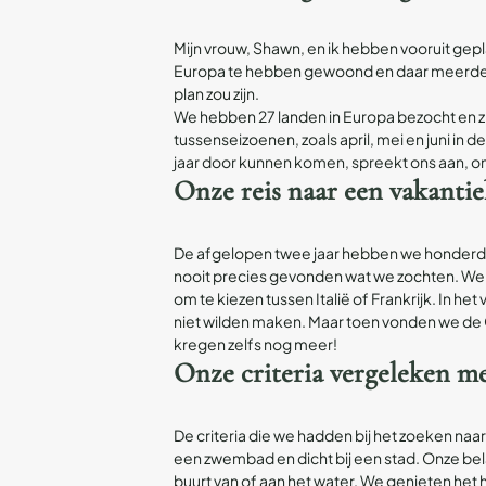
Mijn vrouw, Shawn, en ik hebben vooruit gep
Europa te hebben gewoond en daar meerdere 
plan zou zijn.
We hebben 27 landen in Europa bezocht en zi
tussenseizoenen, zoals april, mei en juni in 
jaar door kunnen komen, spreekt ons aan, o
Onze reis naar een vakanti
De afgelopen twee jaar hebben we honderden
nooit precies gevonden wat we zochten. We 
om te kiezen tussen Italië of Frankrijk. In het
niet wilden maken. Maar toen vonden we de C
kregen zelfs nog meer!
Onze criteria vergeleken me
De criteria die we hadden bij het zoeken naa
een zwembad en dicht bij een stad. Onze bela
buurt van of aan het water. We genieten he