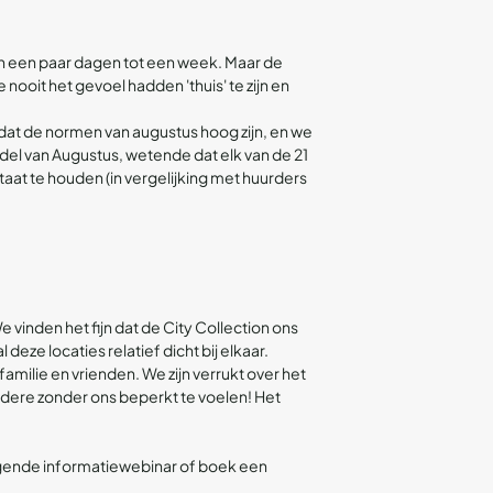
van een paar dagen tot een week. Maar de
ooit het gevoel hadden 'thuis' te zijn en
dat de normen van augustus hoog zijn, en we
el van Augustus, wetende dat elk van de 21
aat te houden (in vergelijking met huurders
vinden het fijn dat de City Collection ons
deze locaties relatief dicht bij elkaar.
amilie en vrienden. We zijn verrukt over het
ndere zonder ons beperkt te voelen! Het
gende informatiewebinar
of
boek een