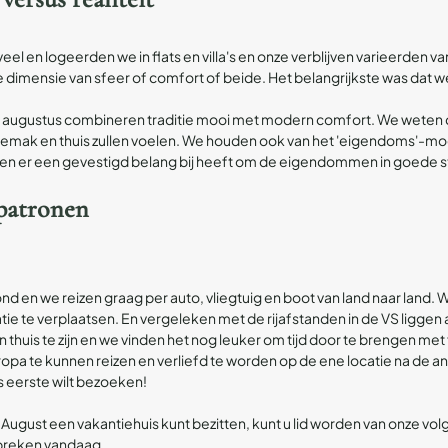
l en logeerden we in flats en villa's en onze verblijven varieerden 
imensie van sfeer of comfort of beide. Het belangrijkste was dat we n
in augustus combineren traditie mooi met modern comfort. We weten 
gemak en thuis zullen voelen. We houden ook van het 'eigendoms'-mod
is en er een gevestigd belang bij heeft om de eigendommen in goede st
patronen
en we reizen graag per auto, vliegtuig en boot van land naar land. We 
tie te verplaatsen. En vergeleken met de rijafstanden in de VS liggen al 
huis te zijn en we vinden het nog leuker om tijd door te brengen met f
opa te kunnen reizen en verliefd te worden op de ene locatie na de a
ls eerste wilt bezoeken!
ugust een vakantiehuis kunt bezitten, kunt u lid worden van onze
vol
preken
vandaag.