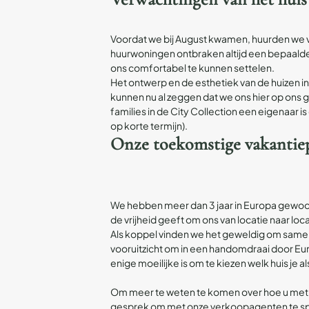
Voordat we bij August kwamen, huurden we vee
huurwoningen ontbraken altijd een bepaalde d
ons comfortabel te kunnen settelen.
Het ontwerp en de esthetiek van de huizen 
kunnen nu al zeggen dat we ons hier op ons 
families in de City Collection een eigenaar 
op korte termijn).
Onze toekomstige vakantie
We hebben meer dan 3 jaar in Europa gewoond 
de vrijheid geeft om ons van locatie naar loca
Als koppel vinden we het geweldig om samen t
vooruitzicht om in een handomdraai door Eur
enige moeilijke is om te kiezen welk huis je a
Om meer te weten te komen over hoe u met A
gesprek om met onze verkoopagenten te s