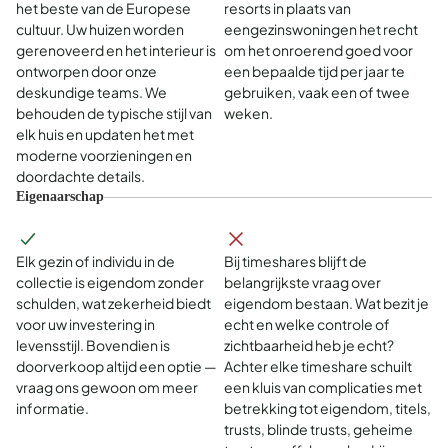
het beste van de Europese
resorts in plaats van
cultuur. Uw huizen worden
eengezinswoningen het recht
gerenoveerd en het interieur is
om het onroerend goed voor
ontworpen door onze
een bepaalde tijd per jaar te
deskundige teams. We
gebruiken, vaak een of twee
behouden de typische stijl van
weken.
elk huis en updaten het met
moderne voorzieningen en
doordachte details.
Eigenaarschap
Elk gezin of individu in de
Bij timeshares blijft de
collectie is eigendom zonder
belangrijkste vraag over
schulden, wat zekerheid biedt
eigendom bestaan. Wat bezit je
voor uw investering in
echt en welke controle of
levensstijl. Bovendien is
zichtbaarheid heb je echt?
doorverkoop altijd een optie —
Achter elke timeshare schuilt
vraag ons gewoon om meer
een kluis van complicaties met
informatie.
betrekking tot eigendom, titels,
trusts, blinde trusts, geheime