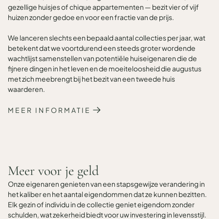
gezellige huisjes of chique appartementen — bezit vier of vijf
huizen zonder gedoe en voor een fractie van de prijs.
We lanceren slechts een bepaald aantal collecties per jaar, wat
betekent dat we voortdurend een steeds groter wordende
wachtlijst samenstellen van potentiële huiseigenaren die de
fijnere dingen in het leven en de moeiteloosheid die augustus
met zich meebrengt bij het bezit van een tweede huis
waarderen.
MEER INFORMATIE
Meer voor je geld
Onze eigenaren genieten van een stapsgewijze verandering in
het kaliber en het aantal eigendommen dat ze kunnen bezitten.
Elk gezin of individu in de collectie geniet eigendom zonder
schulden, wat zekerheid biedt voor uw investering in levensstijl.