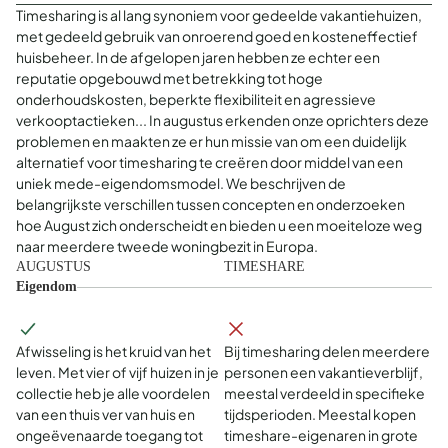
Timesharing is al lang synoniem voor gedeelde vakantiehuizen,
met gedeeld gebruik van onroerend goed en kosteneffectief
huisbeheer. In de afgelopen jaren hebben ze echter een
reputatie opgebouwd met betrekking tot hoge
onderhoudskosten, beperkte flexibiliteit en agressieve
verkooptactieken... In augustus erkenden onze oprichters deze
problemen en maakten ze er hun missie van om een duidelijk
alternatief voor timesharing te creëren door middel van een
uniek mede-eigendomsmodel. We beschrijven de
belangrijkste verschillen tussen concepten en onderzoeken
hoe August zich onderscheidt en bieden u een moeiteloze weg
naar meerdere tweede woningbezit in Europa.
AUGUSTUS
TIMESHARE
Eigendom
Afwisseling is het kruid van het
Bij timesharing delen meerdere
leven. Met vier of vijf huizen in je
personen een vakantieverblijf,
collectie heb je alle voordelen
meestal verdeeld in specifieke
van een thuis ver van huis en
tijdsperioden. Meestal kopen
ongeëvenaarde toegang tot
timeshare-eigenaren in grote