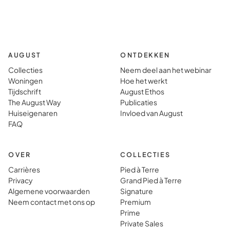
het prachtige
geen
landschap
persoon
om je heen.
woning,
Het voelt
voelde 
veel meer
bewoon
AUGUST
ONTDEKKEN
alsof je op de
perfect
Collecties
Neem deel aan het webinar
Woningen
Hoe het werkt
bestemming
voorber
Tijdschrift
August Ethos
woont dan
wat vol
The August Way
Publicaties
dat je er
gewoon 
Huiseigenaren
Invloed van August
gewoon heen
vinden i
FAQ
gaat.
typisch
vakanti
OVER
COLLECTIES
Carrières
Pied à Terre
Privacy
Grand Pied à Terre
Algemene voorwaarden
Signature
Neem contact met ons op
Premium
Prime
Private Sales