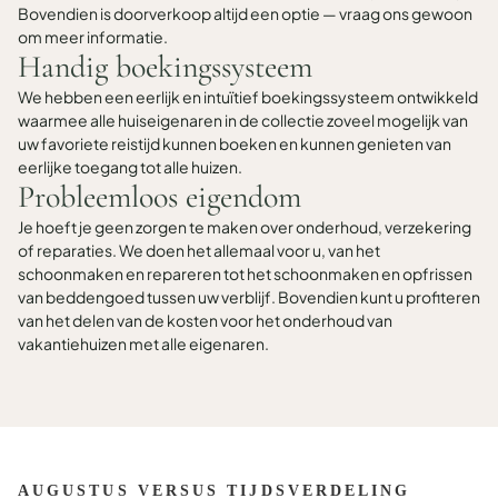
Bovendien is doorverkoop altijd een optie — vraag ons gewoon
om meer informatie.
Handig boekingssysteem
We hebben een eerlijk en intuïtief boekingssysteem ontwikkeld
waarmee alle huiseigenaren in de collectie zoveel mogelijk van
uw favoriete reistijd kunnen boeken en kunnen genieten van
eerlijke toegang tot alle huizen.
Probleemloos eigendom
Je hoeft je geen zorgen te maken over onderhoud, verzekering
of reparaties. We doen het allemaal voor u, van het
schoonmaken en repareren tot het schoonmaken en opfrissen
van beddengoed tussen uw verblijf. Bovendien kunt u profiteren
van het delen van de kosten voor het onderhoud van
vakantiehuizen met alle eigenaren.
AUGUSTUS VERSUS TIJDSVERDELING