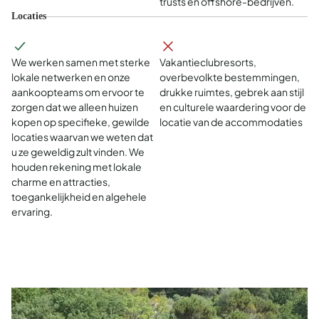
trusts en offshore-bedrijven.
Locaties
We werken samen met sterke
Vakantieclubresorts,
lokale netwerken en onze
overbevolkte bestemmingen,
aankoopteams om ervoor te
drukke ruimtes, gebrek aan stijl
zorgen dat we alleen huizen
en culturele waardering voor de
kopen op specifieke, gewilde
locatie van de accommodaties
locaties waarvan we weten dat
u ze geweldig zult vinden. We
houden rekening met lokale
charme en attracties,
toegankelijkheid en algehele
ervaring.