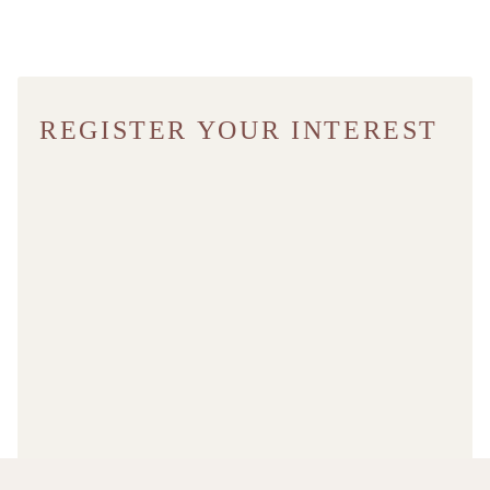
Bezit vijf prachtig ontworpen en gerenoveerde vakantiehuizen.
Beleef de Europese droom.
REGISTER YOUR INTEREST