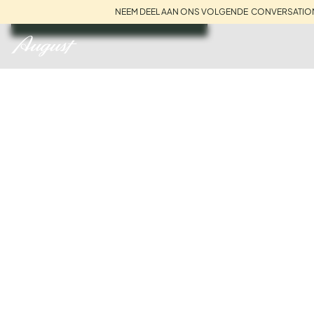
NEEM DEEL AAN ONS VOLGENDE CONVERSATIO
BOEK EEN GESPREK
DROOMVAKANTIE
WACHTEN IN
ITALIË,
FRANKRIJK,
ENGELAND EN
SPANJE.